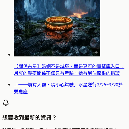
【關係占星】婚姻不是城堡，而是冥府的寶藏庫入口：
月冥的親密關係不僅只有考驗，還有尼伯龍根的指環
「──前有大霧，請小心駕駛」水星逆行2/25~3/20於
雙魚座
想要收到最新的資訊？