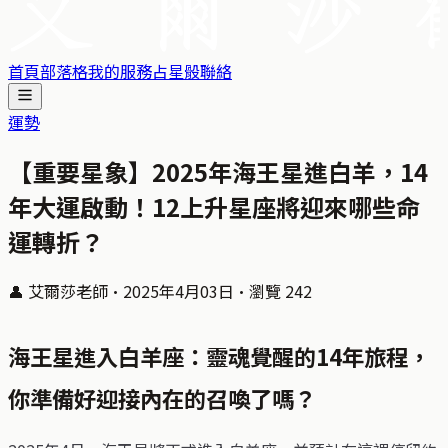
首頁
部落格
我的服務
占星骰
聯絡
運勢
【重要星象】2025年海王星進白羊，14
年大運啟動！12上升星座將迎來哪些命
運轉折？
👤
艾爾莎老師
·
2025年4月03日
·
瀏覽
242
海王星進入白羊座：靈魂覺醒的14年旅程，
你準備好迎接內在的召喚了嗎？