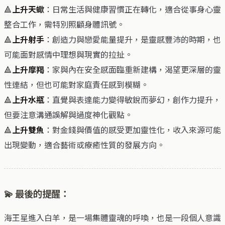
🔺
上升天蠍
：日常生活與健康習慣正在轉化，適合從事身心靈
整合工作，需特別照顧身體訊號。
🔺
上升射手
：創造力與戀愛能量提升，是靈感豐沛的時期，也
可能面對感情中理想與現實的拉扯。
🔺
上升摩羯
：家與內在安全感面臨重新建構，渴望更深層的靈
性連結，但也可能對家庭責任感到模糊。
🔺
上升水瓶
：直覺與表達能力變得敏銳而夢幻，創作力提升，
但要注意溝通誤解與過度神化觀點。
🔺
上升雙魚
：對金錢與價值的感受更加靈性化，收入來源可能
出現變動，適合藝術或療癒性質的發展方向。
💫 最後的提醒：
海王星進入白羊，是一場集體靈魂的呼喚，也是一段個人意識