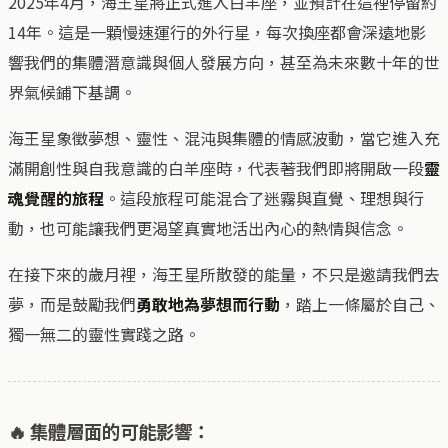
2025年4月，海王星將正式進入白羊座，並預計在這裡停留約
14年。這是一顆慢速運行的外行星，每次換座都會深遠地影
響我們的集體潛意識與個人發展方向，甚至為未來數十年的世
界氣候鋪下基調。
海王星象徵夢想、靈性、混沌與集體的情感波動，當它進入充
滿開創性與自我意識的白羊座時，代表著我們即將開啟一段
靈
魂覺醒的旅程
。這段旅程可能混合了迷霧與直覺、理想與行
動，也可能讓我們更渴望真實地活出內心的熱情與信念。
在接下來的歲月裡，海王星所散發的能量，不只是邀請我們去
夢，而是鼓勵我們
勇敢地為夢想而行動
，踏上一條屬於自己、
獨一無二的靈性實踐之路。
🔥 集體層面的可能影響：