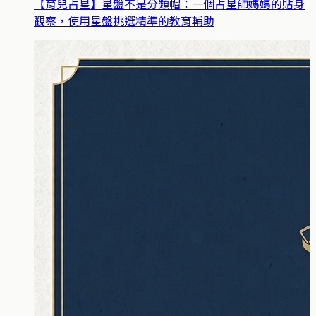
【育兒占星】星盤不是分類帽：一個占星師媽媽的貼身
觀察，使用星盤挑選精準的教育輔助