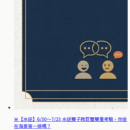
🚨【水逆】6/30～7/23 水逆雙子跨巨蟹雙重考驗，你坐
在海景第一排嗎？