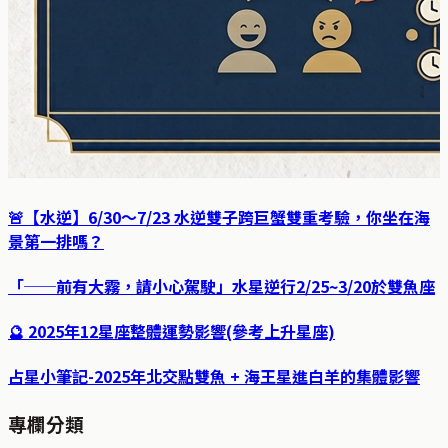
🚨【水逆】6/30～7/23 水逆雙子跨巨蟹雙重考驗，你坐在海
景第一排嗎？
「──前有大霧，請小心駕駛」水星逆行2/25~3/20於雙魚座
🔮 2025年12星座整體運勢影響(參考上升星座)
占星小筆記-2025年北交點雙魚 + 海王星進白羊的集體影響
專欄分類