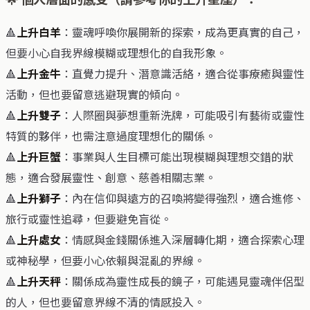
🔺
上升白羊
：靈魂呼喚你展開新的探索，成為更真實的自己，
但要小心自我界線模糊或理想化的自我形象。
🔺
上升金牛
：直覺力提升、潛意識活絡，適合從事療癒與靈性
活動，但也要留意逃避現實的傾向。
🔺
上升雙子
：人際圈與夢想重新洗牌，可能吸引有藝術或靈性
特質的夥伴，也需注意過度理想化的關係。
🔺
上升巨蟹
：事業與人生目標可能出現模糊與理想交錯的狀
態，適合發展靈性、創意、慈善相關志業。
🔺
上升獅子
：內在信仰與遠方的召喚將變得強烈，適合進修、
旅行或靈性追尋，但要避免盲從。
🔺
上升處女
：情感與金錢關係進入深層轉化期，適合探索心理
或神秘學，但要小心依賴與混亂的界線。
🔺
上升天秤
：關係成為靈性成長的鏡子，可能遇見靈魂伴侶型
的人，但也要留意界線不清的情感投入。