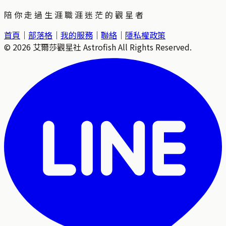
陪 你 走 過 生 涯 職 涯 迷 茫 的 觀 星 者
首頁
｜
部落格
｜
我的服務
｜
聯絡
｜
隱私權政策
©
2026
艾爾莎觀星社 Astrofish All Rights Reserved.