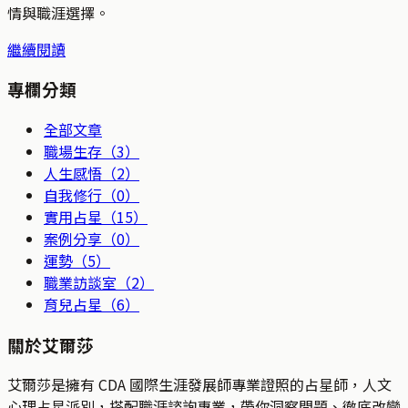
情與職涯選擇。
繼續閱讀
專欄分類
全部文章
職場生存
（
3
）
人生感悟
（
2
）
自我修行
（
0
）
實用占星
（
15
）
案例分享
（
0
）
運勢
（
5
）
職業訪談室
（
2
）
育兒占星
（
6
）
關於艾爾莎
艾爾莎是擁有 CDA 國際生涯發展師專業證照的占星師，人文
心理占星派別，搭配職涯諮詢專業，帶你洞察問題、徹底改變