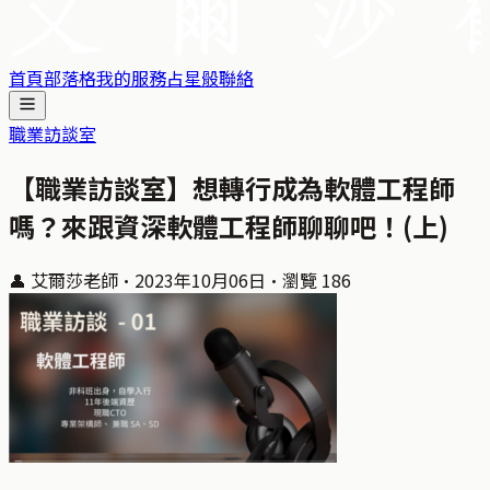
首頁
部落格
我的服務
占星骰
聯絡
職業訪談室
【職業訪談室】想轉行成為軟體工程師
嗎？來跟資深軟體工程師聊聊吧！(上)
👤
艾爾莎老師
·
2023年10月06日
·
瀏覽
186