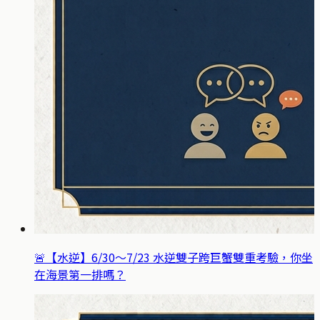
🚨【水逆】6/30～7/23 水逆雙子跨巨蟹雙重考驗，你坐
在海景第一排嗎？