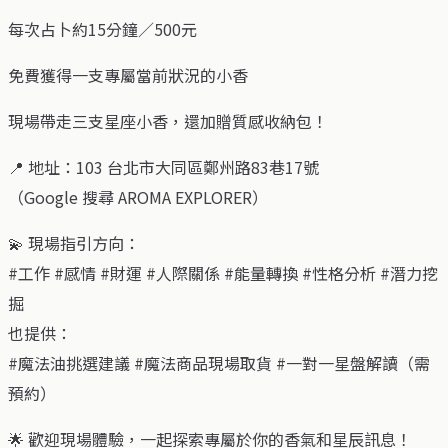
每次占卜約15分鐘／500元
免費獲得一支專屬當前狀況的小香
現場帶走三支星座小香，還加贈質感收納包！
📍 地址：103 台北市大同區鄭州路83巷17號
（Google 搜尋 AROMA EXPLORER）
💫 現場指引方向：
#工作 #感情 #財運 #人際關係 #能量轉換 #性格分析 #潛力挖
掘
也提供：
#魔法油挑選建議 #魔法商品現場取貨 #一對一星盤解讀（需
預約）
🌟 歡迎現場體驗，一起探索專屬於你的香氣和星辰訊息！