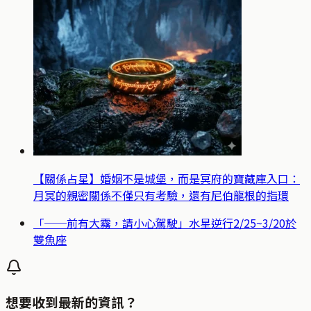
【關係占星】婚姻不是城堡，而是冥府的寶藏庫入口：
月冥的親密關係不僅只有考驗，還有尼伯龍根的指環
「──前有大霧，請小心駕駛」水星逆行2/25~3/20於
雙魚座
想要收到最新的資訊？