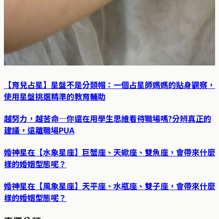
【育兒占星】星盤不是分類帽：一個占星師媽媽的貼身觀察，
使用星盤挑選精準的教育輔助
越努力，越苦命─你還在用學生思維看待職場嗎?分辨真正的
建議，遠離職場PUA
婚神星在【水象星座】巨蟹座、天蠍座、雙魚座，會帶來什麼
樣的婚姻型態呢？
婚神星在【風象星座】天平座、水瓶座、雙子座，會帶來什麼
樣的婚姻型態呢？