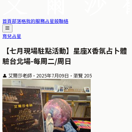
首頁
部落格
我的服務
占星骰
聯絡
育兒占星
【七月現場駐點活動】星座X香氛占卜體
驗台北場-每周二/周日
👤
艾爾莎老師
·
2025年7月09日
·
瀏覽
205