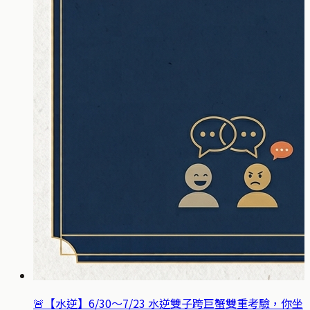
🚨【水逆】6/30～7/23 水逆雙子跨巨蟹雙重考驗，你坐