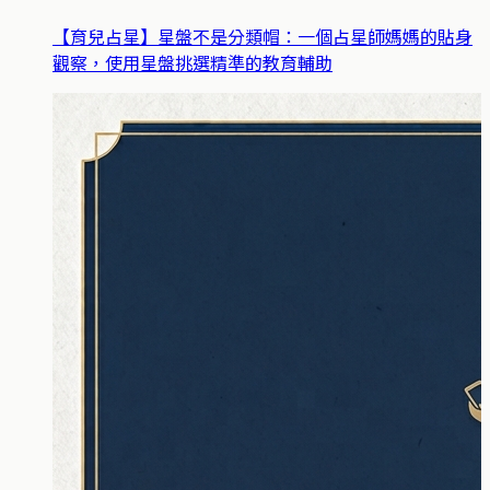
【育兒占星】星盤不是分類帽：一個占星師媽媽的貼身
觀察，使用星盤挑選精準的教育輔助